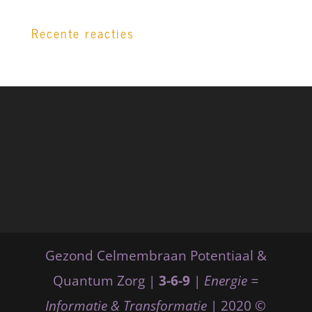
Recente reacties
Gezond Celmembraan Potentiaal &
Quantum Zorg |
3-6-9
|
Energie =
Informatie & Transformatie
| 2020 ©