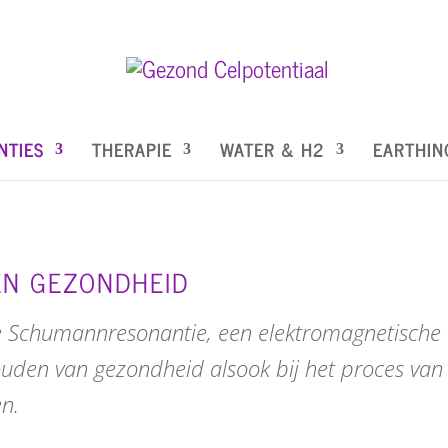
NTIES
THERAPIE
WATER & H2
EARTHIN
EN GEZONDHEID
de Schumannresonantie, een elektromagnetische tr
houden van gezondheid alsook bij het proces van
en.