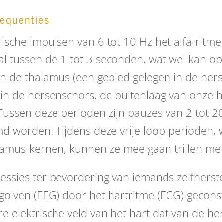
equenties
ische impulsen van 6 tot 10 Hz het alfa-ritm
l tussen de 1 tot 3 seconden, wat wel kan o
n de thalamus (een gebied gelegen in de hers
t in de hersenschors, de buitenlaag van onz
Tussen deze perioden zijn pauzes van 2 tot 20
oemd worden. Tijdens deze vrije loop-perioden
alamus-kernen, kunnen ze mee gaan trillen m
sessies ter bevordering van iemands zelfherste
olven (EEG) door het hartritme (ECG) geconst
ere elektrische veld van het hart dat van de he