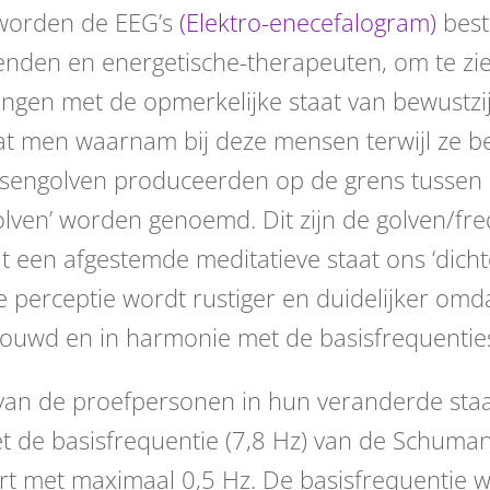
 worden de EEG’s
(Elektro-enecefalogram)
best
enden en energetische-therapeuten, om te zien
en met de opmerkelijke staat van bewustzijn
at men waarnam bij deze mensen terwijl ze be
ersengolven produceerden op de grens tussen h
golven’ worden genoemd. Dit zijn de golven/fre
 een afgestemde meditatieve staat ons ‘dichte
e perceptie wordt rustiger en duidelijker omd
rouwd en in harmonie met de basisfrequentie
van de proefpersonen in hun veranderde staa
de basisfrequentie (7,8 Hz) van de Schumann
ert met maximaal 0,5 Hz. De basisfrequentie