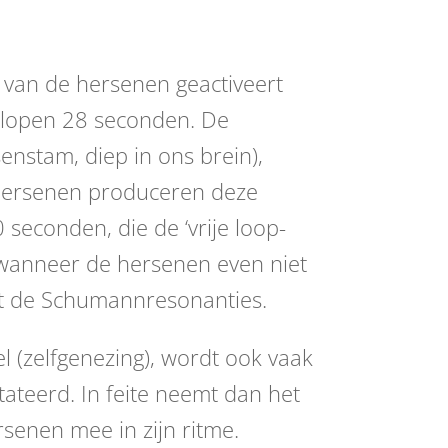
e van de hersenen geactiveert
plopen 28 seconden. De
enstam, diep in ons brein),
e hersenen produceren deze
 seconden, die de ‘vrije loop-
, wanneer de hersenen even niet
et de Schumannresonanties.
l (zelfgenezing), wordt ook vaak
ateerd. In feite neemt dan het
rsenen mee in zijn ritme.